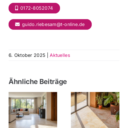
0172-8052074
guido.riebesam@t-online.de
6. Oktober 2025
|
Aktuelles
Ähnliche Beiträge
Fliesen für
Fliesen im
Küche und
izung
Eingangsbereich
Essbereich